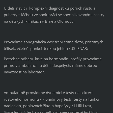
U dětí navíc i komplexní diagnostiku poruch růstu a
puberty s léčbou ve spolupráci se specializovanými centry
na dětských klinikách v Brně a Olomouci.
Provádíme sonografická vyšetření štítné žlázy, příštitných
tělísek, včetně punkcí tenkou jehlou /US- FNAB/.
Potřebné odběry krve na hormonální profily provádíme
přímo v ambulanci u dětí i dospělých, máme dobrou
návaznost na laboratoř.
Ambulantně provádíme dynamické testy na sekreci
růstového hormonu / klonidinový test/, testy na funkci
nadledvin, pohlavních žlaz a hypofýzy / LHRH test,
Synactenový test, dexamethasonový supresní test low