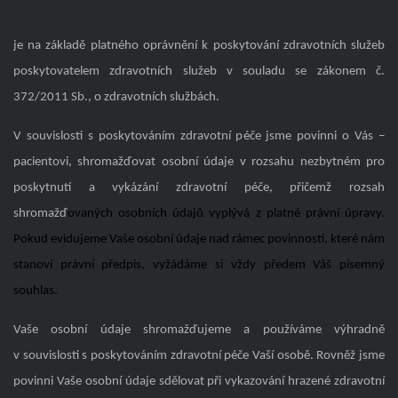
je na základě platného oprávnění k poskytování zdravotních služeb
poskytovatelem zdravotních služeb v souladu se zákonem č.
372/2011 Sb., o zdravotních službách.
V souvislosti s poskytováním zdravotní péče jsme povinni o Vás –
pacientovi, shromažďovat osobní údaje v rozsahu nezbytném pro
poskytnutí a vykázání zdravotní péče, přičemž rozsah
shromažď
ovaných osobních údajů vyplývá z platné právní úpravy.
Pokud evidujeme Vaše osobní údaje nad rámec povinností, které nám
stanoví právní předpis, vyžádáme si vždy předem Váš písemný
souhlas.
Vaše osobní údaje shromažďujeme a používáme výhradně
v souvislosti s poskytováním zdravotní péče Vaší osobě. Rovněž jsme
povinni Vaše osobní údaje sdělovat při vykazování hrazené zdravotní