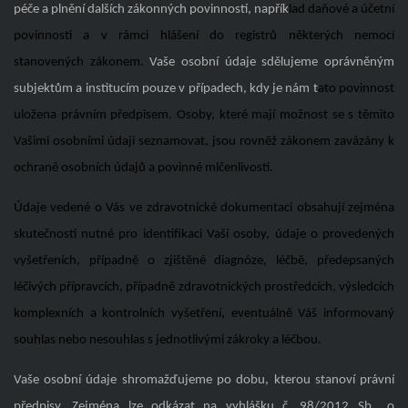
péče a plnění dalších zákonných povinností, napřík
lad daňové a účetní
povinnosti a v rámci hlášení do registrů některých nemocí
stanovených zákonem.
Vaše osobní údaje sdělujeme oprávněným
subjektům a institucím pouze v případech, kdy je nám t
ato povinnost
uložena právním předpisem. Osoby, které mají možnost se s těmito
Vašimi osobními údaji seznamovat, jsou rovněž zákonem zavázány k
ochraně osobních údajů a povinné mlčenlivosti.
Údaje vedené o Vás ve zdravotnické dokumentaci obsahují zejména
skutečnosti nutné pro identifikaci Vaší osoby, údaje o provedených
vyšetřeních, případně o zjištěné diagnóze, léčbě, předepsaných
léčivých přípravcích, případně zdravotnických prostředcích, výsledcích
komplexních a kontrolních vyšetření, eventuálně Váš informovaný
souhlas nebo nesouhlas s jednotlivými zákroky a léčbou.
Vaše osobní údaje shromažďujeme po dobu, kterou stanoví právní
předpisy. Zejména lze odkázat na vyhlášku č. 98/2012 Sb., o