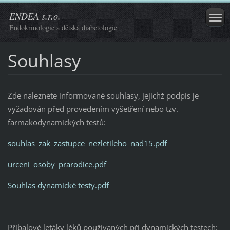
ENDEA s.r.o.
Endokrinologie a dětská diabetologie
Souhlasy
Zde naleznete informované souhlasy, jejichž podpis je
vyžadován před provedením vyšetření nebo tzv.
farmakodynamických testů:
souhlas_zak_zastupce_nezletileho_nad15.pdf
urceni_osoby_prarodice.pdf
Souhlas dynamické testy.pdf
Příbalové letáky léků používaných při dynamických testech: